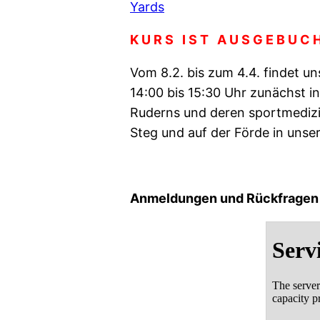
K U R S I S T A U S G E B U C H
Vom 8.2. bis zum 4.4. findet u
14:00 bis 15:30 Uhr zunächst i
Ruderns und deren sportmedizi
Steg und auf der Förde in uns
Anmeldungen und Rückfragen