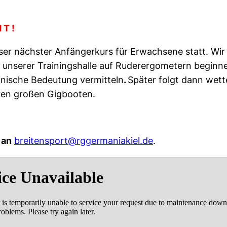
 T !
nser nächster Anfängerkurs für Erwachsene statt. W
n unserer Trainingshalle auf Ruderergometern beginn
nische Bedeutung vermitteln
.
Später folgt dann wet
eren großen Gigbooten.
 an
breitensport@rggermaniakiel.de
.