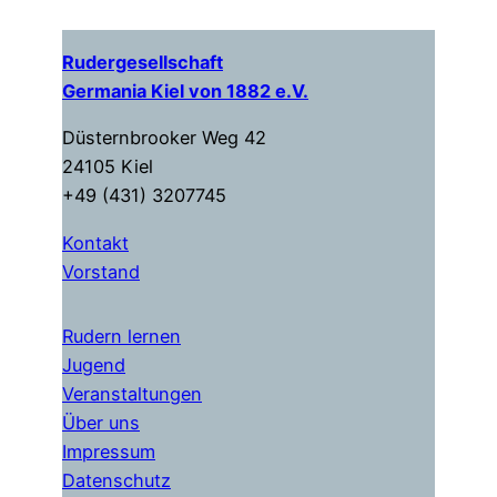
Rudergesellschaft
Germania Kiel von 1882 e.V.
Düsternbrooker Weg 42
24105 Kiel
+49 (431) 3207745
Kontakt
Vorstand
Rudern lernen
Jugend
Veranstaltungen
Über uns
Impressum
Datenschutz