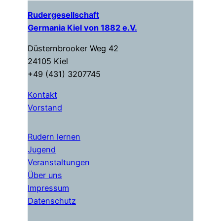
Rudergesellschaft
Germania Kiel von 1882 e.V.
Düsternbrooker Weg 42
24105 Kiel
+49 (431) 3207745
Kontakt
Vorstand
Rudern lernen
Jugend
Veranstaltungen
Über uns
Impressum
Datenschutz