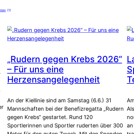
hten
(1)
„Rudern gegen Krebs 2026“
L
n
– Für uns eine
S
Herzensangelegenheit
T
n
An der Kiellinie sind am Samstag (6.6.) 31
Am
er
Mannschaften bei der Benefizregatta „Rudern
Al
gegen Krebs“ gestartet. Rund 120
no
Sportlerinnen und Sportler ruderten über 300
an
Meter für den guten Zweck. Mit den Spenden
tr