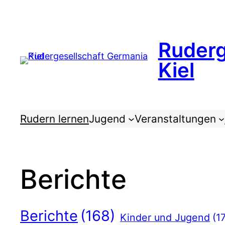
Zum
Inhalt
springen
Ruderg
Kiel
Rudern lernen
Jugend
Veranstaltungen
Berichte
Berichte
(168)
Kinder und Jugend
(1