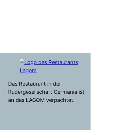
Das Restaurant in der
Rudergesellschaft Germania ist
an das LAGOM verpachtet.