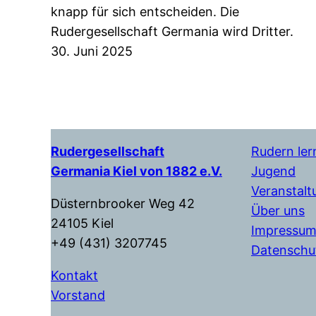
knapp für sich entscheiden. Die
Rudergesellschaft Germania wird Dritter.
30. Juni 2025
Rudergesellschaft
Rudern ler
Germania Kiel von 1882 e.V.
Jugend
Veranstal
Düsternbrooker Weg 42
Über uns
24105 Kiel
Impressu
+49 (431) 3207745
Datenschu
Kontakt
Vorstand