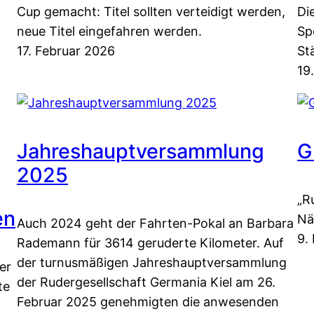
Cup gemacht: Titel sollten verteidigt werden,
Di
neue Titel eingefahren werden.
Sp
17. Februar 2026
St
19
Jahres­­­­­­haupt­­­­­­­versammlung
G
2025
„R
en
Nä
Auch 2024 geht der Fahrten-Pokal an Barbara
9.
Rademann für 3614 geruderte Kilometer. Auf
der turnusmäßigen Jahreshauptversammlung
er
der Rudergesellschaft Germania Kiel am 26.
te
Februar 2025 genehmigten die anwesenden