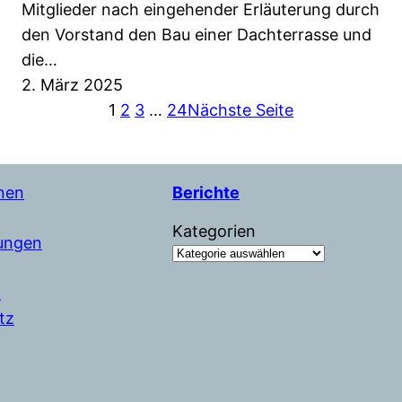
Mitglieder nach eingehender Erläuterung durch
den Vorstand den Bau einer Dachterrasse und
die…
2. März 2025
1
2
3
…
24
Nächste Seite
nen
Berichte
Kategorien
tungen
m
tz