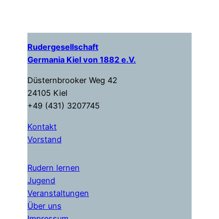
Rudergesellschaft
Germania Kiel von 1882 e.V.
Düsternbrooker Weg 42
24105 Kiel
+49 (431) 3207745
Kontakt
Vorstand
Rudern lernen
Jugend
Veranstaltungen
Über uns
Impressum