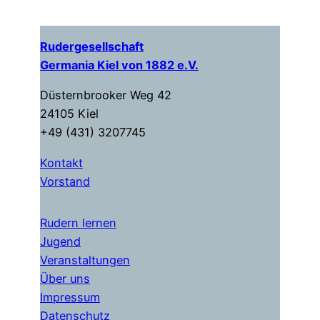
Rudergesellschaft
Germania Kiel von 1882 e.V.
Düsternbrooker Weg 42
24105 Kiel
+49 (431) 3207745
Kontakt
Vorstand
Rudern lernen
Jugend
Veranstaltungen
Über uns
Impressum
Datenschutz