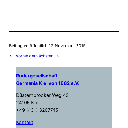
Beitrag veröffentlicht
17. November 2015
←
Vorheriger
Nächster
→
Rudergesellschaft
Germania Kiel von 1882 e.V.
Düsternbrooker Weg 42
24105 Kiel
+49 (431) 3207745
Kontakt