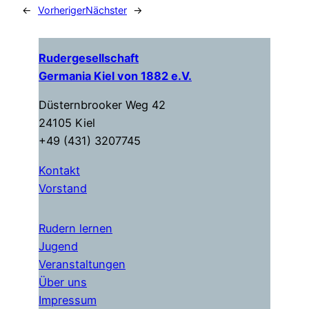
←
Vorheriger
Nächster
→
Rudergesellschaft
Germania Kiel von 1882 e.V.
Düsternbrooker Weg 42
24105 Kiel
+49 (431) 3207745
Kontakt
Vorstand
Rudern lernen
Jugend
Veranstaltungen
Über uns
Impressum