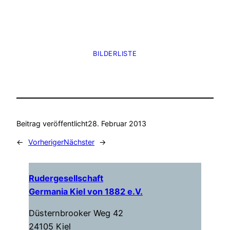
BILDERLISTE
Beitrag veröffentlicht
28. Februar 2013
←
Vorheriger
Nächster
→
Rudergesellschaft
Germania Kiel von 1882 e.V.
Düsternbrooker Weg 42
24105 Kiel