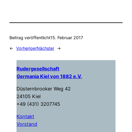
Beitrag veröffentlicht
15. Februar 2017
←
Vorheriger
Nächster
→
Rudergesellschaft
Germania Kiel von 1882 e.V.
Düsternbrooker Weg 42
24105 Kiel
+49 (431) 3207745
Kontakt
Vorstand