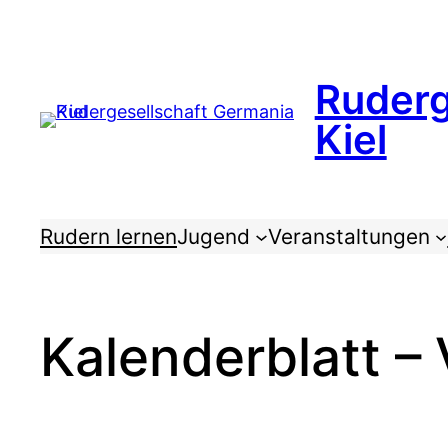
Zum
Inhalt
springen
Ruderg
Kiel
Rudern lernen
Jugend
Veranstaltungen
Kalenderblatt –