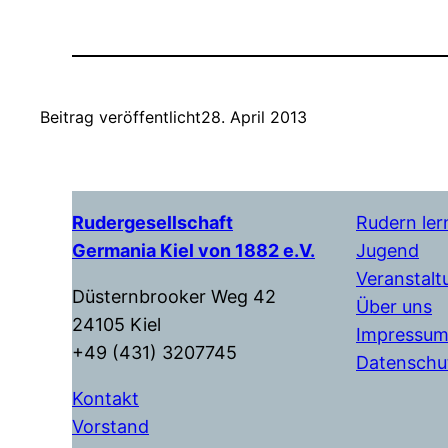
Beitrag veröffentlicht
28. April 2013
Rudergesellschaft
Rudern ler
Germania Kiel von 1882 e.V.
Jugend
Veranstal
Düsternbrooker Weg 42
Über uns
24105 Kiel
Impressu
+49 (431) 3207745
Datenschu
Kontakt
Vorstand