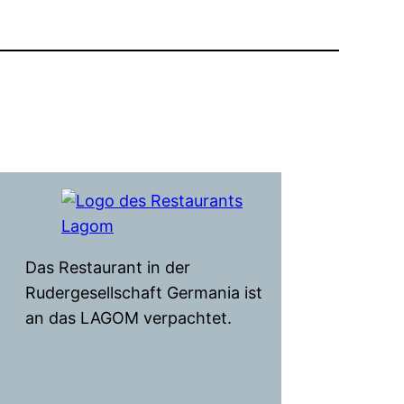
Das Restaurant in der
Rudergesellschaft Germania ist
an das LAGOM verpachtet.