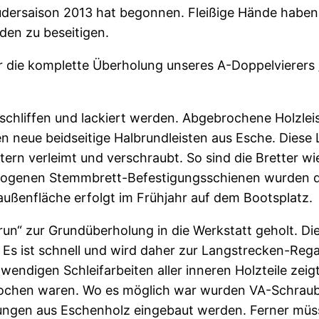
Rudersaison 2013 hat begonnen. Fleißige Hände haben
den zu beseitigen.
r die komplette Überholung unseres A-Doppelvierers
eschliffen und lackiert werden. Abgebrochene Holzle
en neue beidseitige Halbrundleisten aus Esche. Diese
rn verleimt und verschraubt. So sind die Bretter wie
gezogenen Stemmbrett-Befestigungsschienen wurden 
faußenfläche erfolgt im Frühjahr auf dem Bootsplatz.
n“ zur Grundüberholung in die Werkstatt geholt. Dies
 Es ist schnell und wird daher zur Langstrecken-Rega
ndigen Schleifarbeiten aller inneren Holzteile zeigt
ochen waren. Wo es möglich war wurden VA-Schraub
ungen aus Eschenholz eingebaut werden. Ferner müs