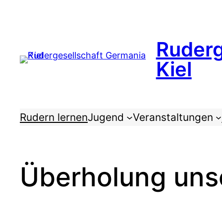
Zum
Inhalt
springen
Ruderg
Kiel
Rudern lernen
Jugend
Veranstaltungen
Überholung uns