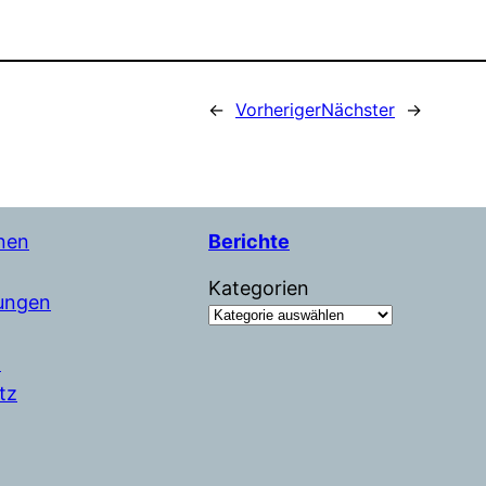
←
Vorheriger
Nächster
→
nen
Berichte
Kategorien
tungen
m
tz