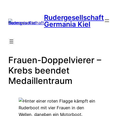
Zum
Inhalt
Rudergesellschaft
springen
Suche
Germania Kiel
Frauen-Doppelvierer –
Krebs beendet
Medaillentraum