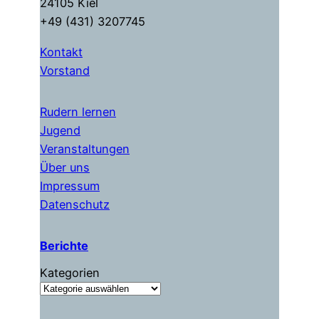
24105 Kiel
+49 (431) 3207745
Kontakt
Vorstand
Rudern lernen
Jugend
Veranstaltungen
Über uns
Impressum
Datenschutz
Berichte
Kategorien