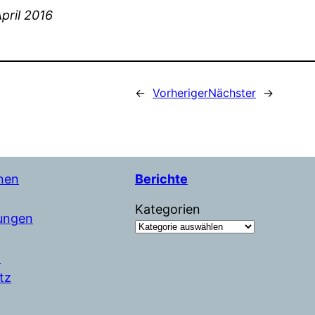
pril 2016
←
Vorheriger
Nächster
→
nen
Berichte
Kategorien
tungen
m
tz