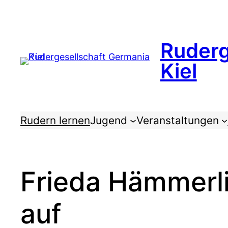
Zum
Inhalt
springen
Ruderg
Kiel
Rudern lernen
Jugend
Veranstaltungen
Frieda Hämmerli
auf