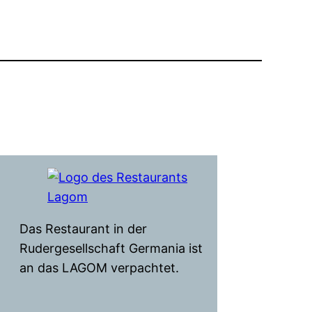
Das Restaurant in der
Rudergesellschaft Germania ist
an das LAGOM verpachtet.