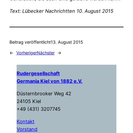
Text: Lübecker Nachrichtten 10. August 2015
Beitrag veröffentlicht
13. August 2015
←
Vorheriger
Nächster
→
Rudergesellschaft
Germania Kiel von 1882 e.V.
Düsternbrooker Weg 42
24105 Kiel
+49 (431) 3207745
Kontakt
Vorstand