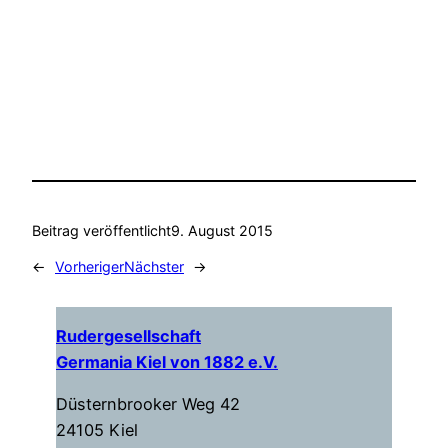
Beitrag veröffentlicht
9. August 2015
←
Vorheriger
Nächster
→
Rudergesellschaft
Germania Kiel von 1882 e.V.
Düsternbrooker Weg 42
24105 Kiel